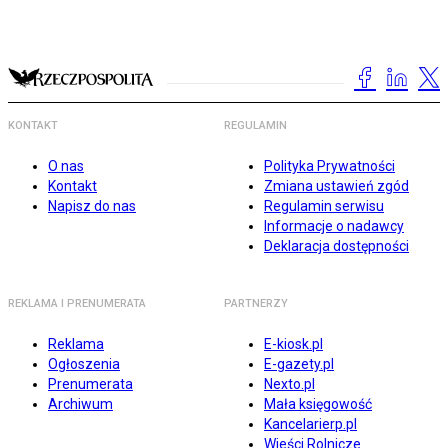
KONTAKT
REGULAMIN
O nas
Polityka Prywatności
Kontakt
Zmiana ustawień zgód
Napisz do nas
Regulamin serwisu
Informacje o nadawcy
Deklaracja dostępności
REKLAMA I PRENUMERATA
PARTNERZY
Reklama
E-kiosk.pl
Ogłoszenia
E-gazety.pl
Prenumerata
Nexto.pl
Archiwum
Mała księgowość
Kancelarierp.pl
Wieści Rolnicze