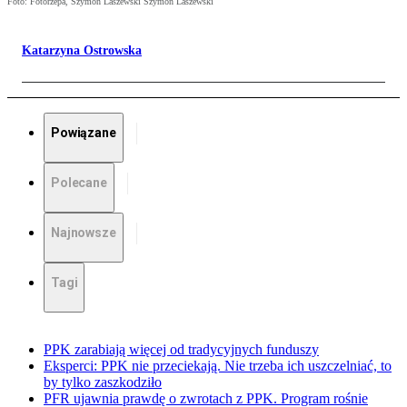
Foto: Fotorzepa, Szymon Laszewski Szymon Laszewski
Katarzyna Ostrowska
Powiązane
Polecane
Najnowsze
Tagi
PPK zarabiają więcej od tradycyjnych funduszy
Eksperci: PPK nie przeciekają. Nie trzeba ich uszczelniać, to
by tylko zaszkodziło
PFR ujawnia prawdę o zwrotach z PPK. Program rośnie