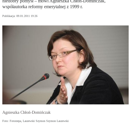
niedobry pomysł – mówi Agnieszka Chłoń-Domińczak,
współautorka reformy emerytalnej z 1999 r.
Publikacja:
09.01.2011 19:26
Agnieszka Chłoń-Domińczak
Foto: Fotorzepa, Laszewski Szymon Szymon Laszewski