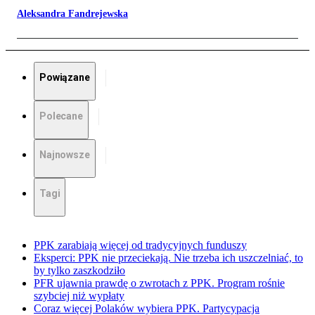
Aleksandra Fandrejewska
Powiązane
Polecane
Najnowsze
Tagi
PPK zarabiają więcej od tradycyjnych funduszy
Eksperci: PPK nie przeciekają. Nie trzeba ich uszczelniać, to
by tylko zaszkodziło
PFR ujawnia prawdę o zwrotach z PPK. Program rośnie
szybciej niż wypłaty
Coraz więcej Polaków wybiera PPK. Partycypacja