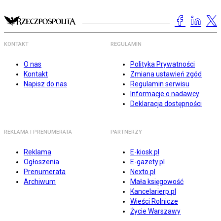
KONTAKT
REGULAMIN
O nas
Polityka Prywatności
Kontakt
Zmiana ustawień zgód
Napisz do nas
Regulamin serwisu
Informacje o nadawcy
Deklaracja dostępności
REKLAMA I PRENUMERATA
PARTNERZY
Reklama
E-kiosk.pl
Ogłoszenia
E-gazety.pl
Prenumerata
Nexto.pl
Archiwum
Mała księgowość
Kancelarierp.pl
Wieści Rolnicze
Życie Warszawy