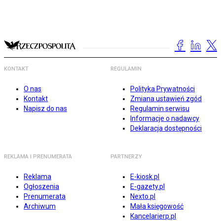
KONTAKT
REGULAMIN
O nas
Polityka Prywatności
Kontakt
Zmiana ustawień zgód
Napisz do nas
Regulamin serwisu
Informacje o nadawcy
Deklaracja dostępności
REKLAMA I PRENUMERATA
PARTNERZY
Reklama
E-kiosk.pl
Ogłoszenia
E-gazety.pl
Prenumerata
Nexto.pl
Archiwum
Mała księgowość
Kancelarierp.pl