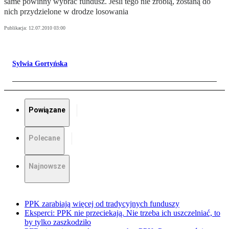
same powinny wybrać fundusz. Jeśli tego nie zrobią, zostaną do
nich przydzielone w drodze losowania
Publikacja:
12.07.2010 03:00
Sylwia Gortyńska
Powiązane
Polecane
Najnowsze
PPK zarabiają więcej od tradycyjnych funduszy
Eksperci: PPK nie przeciekają. Nie trzeba ich uszczelniać, to
by tylko zaszkodziło