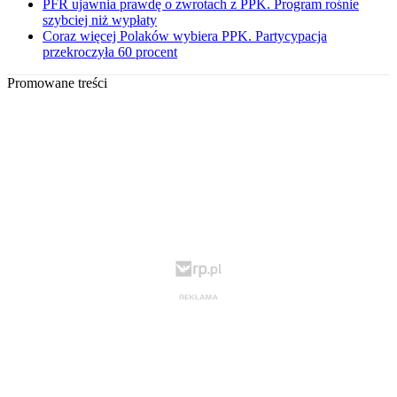
PFR ujawnia prawdę o zwrotach z PPK. Program rośnie
szybciej niż wypłaty
Coraz więcej Polaków wybiera PPK. Partycypacja
przekroczyła 60 procent
Promowane treści