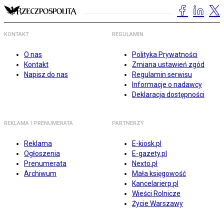
KONTAKT
REGULAMIN
O nas
Polityka Prywatności
Kontakt
Zmiana ustawień zgód
Napisz do nas
Regulamin serwisu
Informacje o nadawcy
Deklaracja dostępności
REKLAMA I PRENUMERATA
PARTNERZY
Reklama
E-kiosk.pl
Ogłoszenia
E-gazety.pl
Prenumerata
Nexto.pl
Archiwum
Mała księgowość
Kancelarierp.pl
Wieści Rolnicze
Życie Warszawy