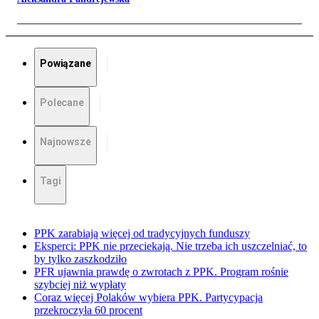
Powiązane
Polecane
Najnowsze
Tagi
PPK zarabiają więcej od tradycyjnych funduszy
Eksperci: PPK nie przeciekają. Nie trzeba ich uszczelniać, to
by tylko zaszkodziło
PFR ujawnia prawdę o zwrotach z PPK. Program rośnie
szybciej niż wypłaty
Coraz więcej Polaków wybiera PPK. Partycypacja
przekroczyła 60 procent