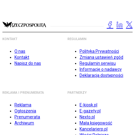
KONTAKT
REGULAMIN
O nas
Polityka Prywatności
Kontakt
Zmiana ustawień zgód
Napisz do nas
Regulamin serwisu
Informacje o nadawcy
Deklaracja dostępności
REKLAMA I PRENUMERATA
PARTNERZY
Reklama
E-kiosk.pl
Ogłoszenia
E-gazety.pl
Prenumerata
Nexto.pl
Archiwum
Mała księgowość
Kancelarierp.pl