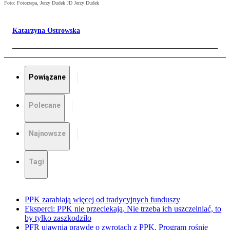
Foto: Fotorzepa, Jerzy Dudek JD Jerzy Dudek
Katarzyna Ostrowska
Powiązane
Polecane
Najnowsze
Tagi
PPK zarabiają więcej od tradycyjnych funduszy
Eksperci: PPK nie przeciekają. Nie trzeba ich uszczelniać, to
by tylko zaszkodziło
PFR ujawnia prawdę o zwrotach z PPK. Program rośnie