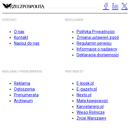
KONTAKT
REGULAMIN
O nas
Polityka Prywatności
Kontakt
Zmiana ustawień zgód
Napisz do nas
Regulamin serwisu
Informacje o nadawcy
Deklaracja dostępności
REKLAMA I PRENUMERATA
PARTNERZY
Reklama
E-kiosk.pl
Ogłoszenia
E-gazety.pl
Prenumerata
Nexto.pl
Archiwum
Mała księgowość
Kancelarierp.pl
Wieści Rolnicze
Życie Warszawy