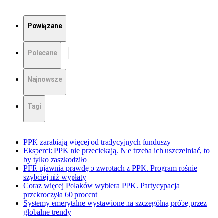
Powiązane
Polecane
Najnowsze
Tagi
PPK zarabiają więcej od tradycyjnych funduszy
Eksperci: PPK nie przeciekają. Nie trzeba ich uszczelniać, to
by tylko zaszkodziło
PFR ujawnia prawdę o zwrotach z PPK. Program rośnie
szybciej niż wypłaty
Coraz więcej Polaków wybiera PPK. Partycypacja
przekroczyła 60 procent
Systemy emerytalne wystawione na szczególną próbę przez
globalne trendy