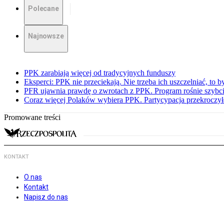
Polecane
Najnowsze
PPK zarabiają więcej od tradycyjnych funduszy
Eksperci: PPK nie przeciekają. Nie trzeba ich uszczelniać, to b
PFR ujawnia prawdę o zwrotach z PPK. Program rośnie szybci
Coraz więcej Polaków wybiera PPK. Partycypacja przekroczył
Promowane treści
KONTAKT
O nas
Kontakt
Napisz do nas