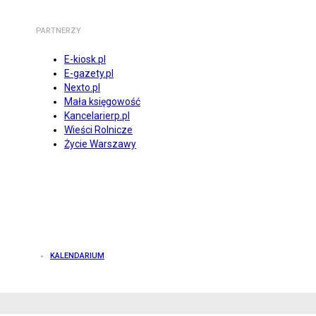
PARTNERZY
E-kiosk.pl
E-gazety.pl
Nexto.pl
Mała księgowość
Kancelarierp.pl
Wieści Rolnicze
Życie Warszawy
KALENDARIUM