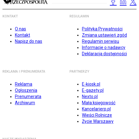
KONTAKT
REGULAMIN
O nas
Polityka Prywatności
Kontakt
Zmiana ustawień zgód
Napisz do nas
Regulamin serwisu
Informacje o nadawcy
Deklaracja dostępności
REKLAMA I PRENUMERATA
PARTNERZY
Reklama
E-kiosk.pl
Ogłoszenia
E-gazety.pl
Prenumerata
Nexto.pl
Archiwum
Mała księgowość
Kancelarierp.pl
Wieści Rolnicze
Życie Warszawy