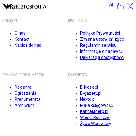
KONTAKT
REGULAMIN
O nas
Polityka Prywatności
Kontakt
Zmiana ustawień zgód
Napisz do nas
Regulamin serwisu
Informacje o nadawcy
Deklaracja dostępności
REKLAMA I PRENUMERATA
PARTNERZY
Reklama
E-kiosk.pl
Ogłoszenia
E-gazety.pl
Prenumerata
Nexto.pl
Archiwum
Mała księgowość
Kancelarierp.pl
Wieści Rolnicze
Życie Warszawy