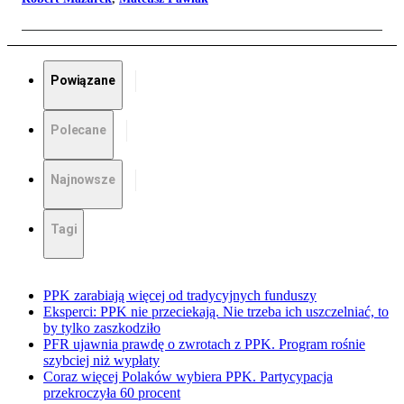
Powiązane
Polecane
Najnowsze
Tagi
PPK zarabiają więcej od tradycyjnych funduszy
Eksperci: PPK nie przeciekają. Nie trzeba ich uszczelniać, to
by tylko zaszkodziło
PFR ujawnia prawdę o zwrotach z PPK. Program rośnie
szybciej niż wypłaty
Coraz więcej Polaków wybiera PPK. Partycypacja
przekroczyła 60 procent