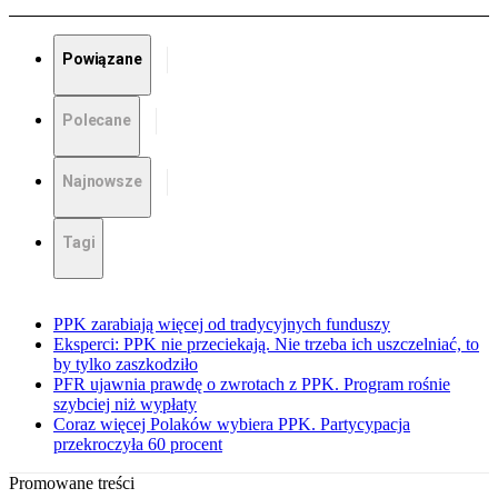
Powiązane
Polecane
Najnowsze
Tagi
PPK zarabiają więcej od tradycyjnych funduszy
Eksperci: PPK nie przeciekają. Nie trzeba ich uszczelniać, to
by tylko zaszkodziło
PFR ujawnia prawdę o zwrotach z PPK. Program rośnie
szybciej niż wypłaty
Coraz więcej Polaków wybiera PPK. Partycypacja
przekroczyła 60 procent
Promowane treści