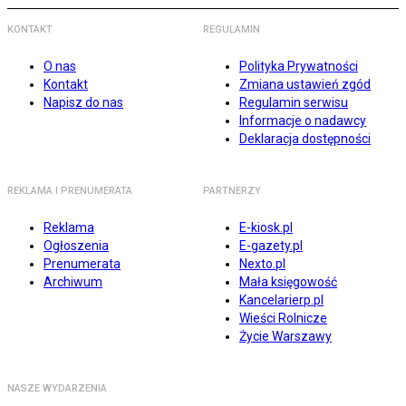
KONTAKT
REGULAMIN
O nas
Polityka Prywatności
Kontakt
Zmiana ustawień zgód
Napisz do nas
Regulamin serwisu
Informacje o nadawcy
Deklaracja dostępności
REKLAMA I PRENUMERATA
PARTNERZY
Reklama
E-kiosk.pl
Ogłoszenia
E-gazety.pl
Prenumerata
Nexto.pl
Archiwum
Mała księgowość
Kancelarierp.pl
Wieści Rolnicze
Życie Warszawy
NASZE WYDARZENIA