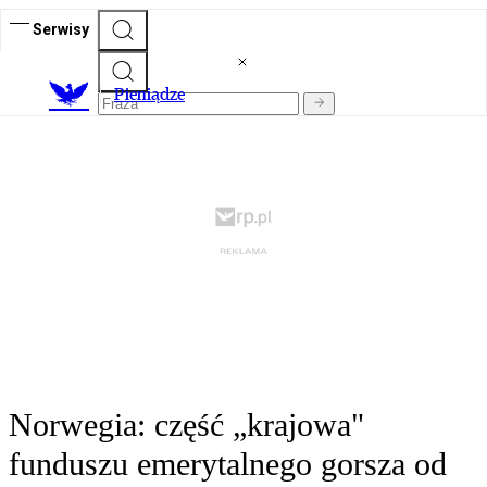
Serwisy
P
ieniądze
Norwegia: część „krajowa"
funduszu emerytalnego gorsza od