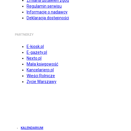
Zmiana ustawień zgód
Regulamin serwisu
Informacje o nadawcy
Deklaracja dostępności
PARTNERZY
E-kiosk.pl
E-gazety.pl
Nexto.pl
Mała księgowość
Kancelarierp.pl
Wieści Rolnicze
Życie Warszawy
KALENDARIUM