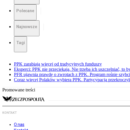
Polecane
Najnowsze
Tagi
PPK zarabiają więcej od tradycyjnych funduszy
Eksperci: PPK nie przeciekają. Nie trzeba ich uszczelniać, to b
PFR ujawnia prawdę o zwrotach z PPK. Program rośnie szybci
Coraz więcej Polaków wybiera PPK. Partycypacja przekroczył
Promowane treści
KONTAKT
O nas