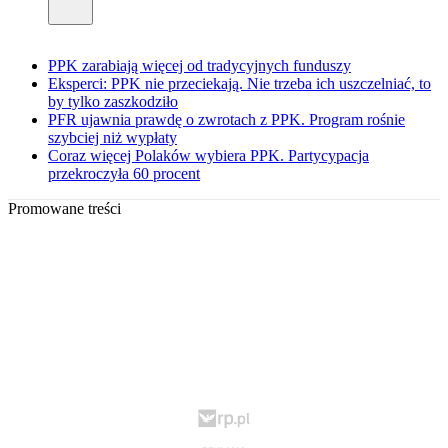
PPK zarabiają więcej od tradycyjnych funduszy
Eksperci: PPK nie przeciekają. Nie trzeba ich uszczelniać, to
by tylko zaszkodziło
PFR ujawnia prawdę o zwrotach z PPK. Program rośnie
szybciej niż wypłaty
Coraz więcej Polaków wybiera PPK. Partycypacja
przekroczyła 60 procent
Promowane treści