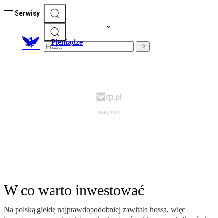
Serwisy
P
ieniądze
W co warto inwestować
Na polską giełdę najprawdopodobniej zawitała hossa, więc