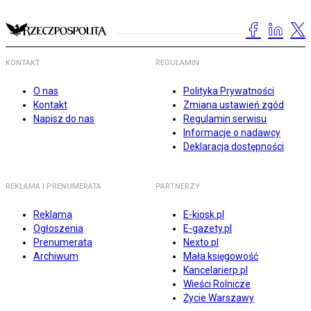
KONTAKT
REGULAMIN
O nas
Polityka Prywatności
Kontakt
Zmiana ustawień zgód
Napisz do nas
Regulamin serwisu
Informacje o nadawcy
Deklaracja dostępności
REKLAMA I PRENUMERATA
PARTNERZY
Reklama
E-kiosk.pl
Ogłoszenia
E-gazety.pl
Prenumerata
Nexto.pl
Archiwum
Mała księgowość
Kancelarierp.pl
Wieści Rolnicze
Życie Warszawy