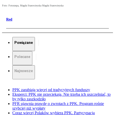
Foto: Fotorzepa, Magda Starowieyska Magda Starowieyska
Red
Powiązane
Polecane
Najnowsze
PPK zarabiają więcej od tradycyjnych funduszy
Eksperci: PPK nie przeciekają. Nie trzeba ich uszczelniać, to
by tylko zaszkodziło
PFR ujawnia prawdę o zwrotach z PPK. Program rośnie
szybciej niż wypłaty
Coraz więcej Polaków wybiera PPK. Partycypacja