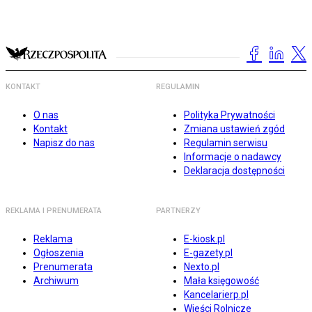
KONTAKT
REGULAMIN
O nas
Polityka Prywatności
Kontakt
Zmiana ustawień zgód
Napisz do nas
Regulamin serwisu
Informacje o nadawcy
Deklaracja dostępności
REKLAMA I PRENUMERATA
PARTNERZY
Reklama
E-kiosk.pl
Ogłoszenia
E-gazety.pl
Prenumerata
Nexto.pl
Archiwum
Mała księgowość
Kancelarierp.pl
Wieści Rolnicze