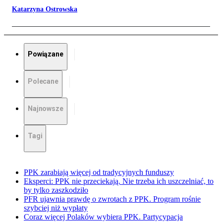
Katarzyna Ostrowska
Powiązane
Polecane
Najnowsze
Tagi
PPK zarabiają więcej od tradycyjnych funduszy
Eksperci: PPK nie przeciekają. Nie trzeba ich uszczelniać, to
by tylko zaszkodziło
PFR ujawnia prawdę o zwrotach z PPK. Program rośnie
szybciej niż wypłaty
Coraz więcej Polaków wybiera PPK. Partycypacja