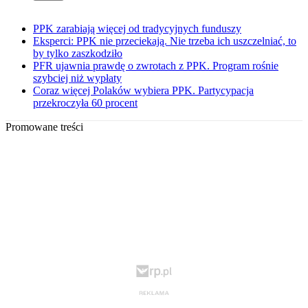
PPK zarabiają więcej od tradycyjnych funduszy
Eksperci: PPK nie przeciekają. Nie trzeba ich uszczelniać, to
by tylko zaszkodziło
PFR ujawnia prawdę o zwrotach z PPK. Program rośnie
szybciej niż wypłaty
Coraz więcej Polaków wybiera PPK. Partycypacja
przekroczyła 60 procent
Promowane treści