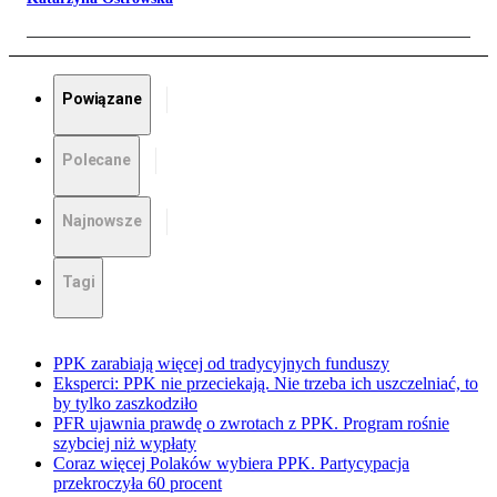
Powiązane
Polecane
Najnowsze
Tagi
PPK zarabiają więcej od tradycyjnych funduszy
Eksperci: PPK nie przeciekają. Nie trzeba ich uszczelniać, to
by tylko zaszkodziło
PFR ujawnia prawdę o zwrotach z PPK. Program rośnie
szybciej niż wypłaty
Coraz więcej Polaków wybiera PPK. Partycypacja
przekroczyła 60 procent