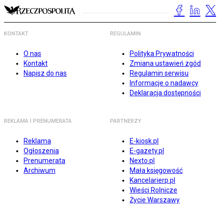
KONTAKT
REGULAMIN
O nas
Polityka Prywatności
Kontakt
Zmiana ustawień zgód
Napisz do nas
Regulamin serwisu
Informacje o nadawcy
Deklaracja dostępności
REKLAMA I PRENUMERATA
PARTNERZY
Reklama
E-kiosk.pl
Ogłoszenia
E-gazety.pl
Prenumerata
Nexto.pl
Archiwum
Mała księgowość
Kancelarierp.pl
Wieści Rolnicze
Życie Warszawy