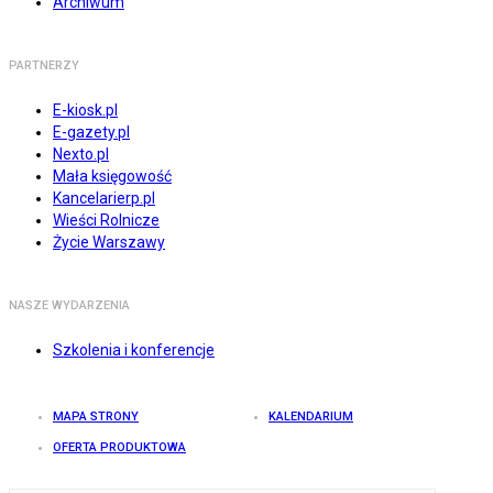
Archiwum
PARTNERZY
E-kiosk.pl
E-gazety.pl
Nexto.pl
Mała księgowość
Kancelarierp.pl
Wieści Rolnicze
Życie Warszawy
NASZE WYDARZENIA
Szkolenia i konferencje
MAPA STRONY
KALENDARIUM
OFERTA PRODUKTOWA