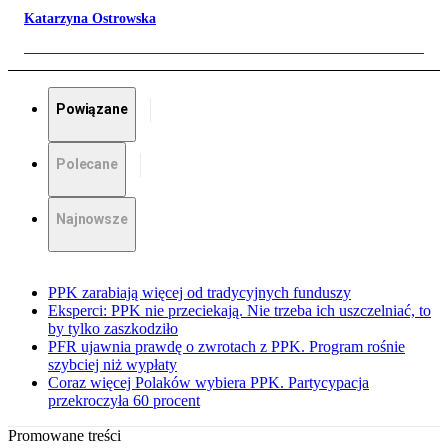
Katarzyna Ostrowska
Powiązane
Polecane
Najnowsze
PPK zarabiają więcej od tradycyjnych funduszy
Eksperci: PPK nie przeciekają. Nie trzeba ich uszczelniać, to
by tylko zaszkodziło
PFR ujawnia prawdę o zwrotach z PPK. Program rośnie
szybciej niż wypłaty
Coraz więcej Polaków wybiera PPK. Partycypacja
przekroczyła 60 procent
Promowane treści