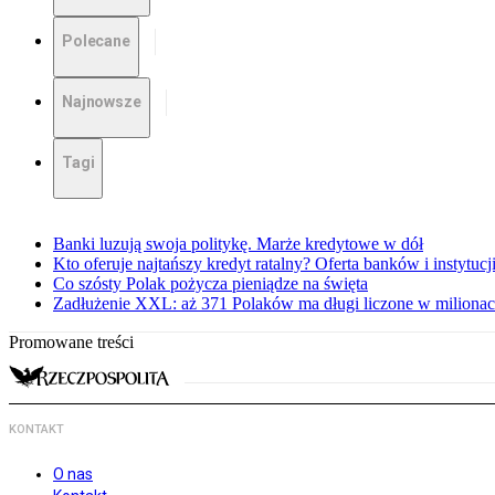
Polecane
Najnowsze
Tagi
Banki luzują swoja politykę. Marże kredytowe w dół
Kto oferuje najtańszy kredyt ratalny? Oferta banków i instytu
Co szósty Polak pożycza pieniądze na święta
Zadłużenie XXL: aż 371 Polaków ma długi liczone w miliona
Promowane treści
KONTAKT
O nas