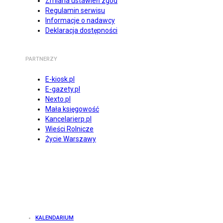
Zmiana ustawień zgód
Regulamin serwisu
Informacje o nadawcy
Deklaracja dostępności
PARTNERZY
E-kiosk.pl
E-gazety.pl
Nexto.pl
Mała księgowość
Kancelarierp.pl
Wieści Rolnicze
Życie Warszawy
KALENDARIUM