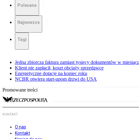
Polecane
Najnowsze
Tagi
Jedna zbiorcza faktura zamiast tysięcy dokumentów w miesiąc
Klient nie zapłacił, koszt obciąży sprzedawcę
Energetyczne dotacje na koniec roku
NCBR otwiera start-upom drzwi do USA
Promowane treści
KONTAKT
O nas
Kontakt