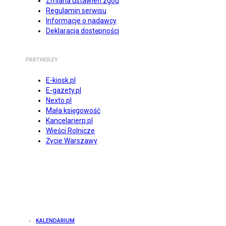
Zmiana ustawień zgód
Regulamin serwisu
Informacje o nadawcy
Deklaracja dostępności
PARTNERZY
E-kiosk.pl
E-gazety.pl
Nexto.pl
Mała księgowość
Kancelarierp.pl
Wieści Rolnicze
Życie Warszawy
KALENDARIUM