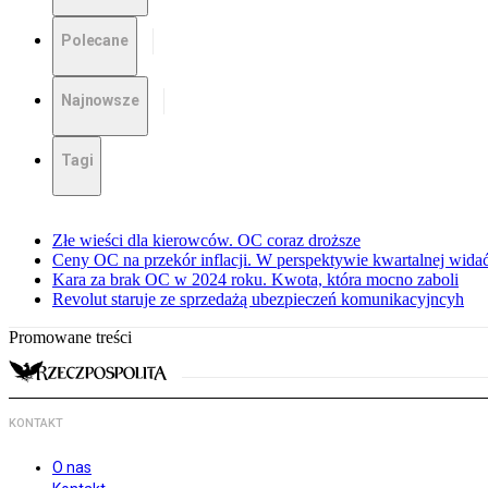
Polecane
Najnowsze
Tagi
Złe wieści dla kierowców. OC coraz droższe
Ceny OC na przekór inflacji. W perspektywie kwartalnej wida
Kara za brak OC w 2024 roku. Kwota, która mocno zaboli
Revolut staruje ze sprzedażą ubezpieczeń komunikacyjncyh
Promowane treści
KONTAKT
O nas