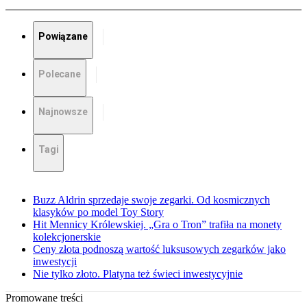
Powiązane
Polecane
Najnowsze
Tagi
Buzz Aldrin sprzedaje swoje zegarki. Od kosmicznych
klasyków po model Toy Story
Hit Mennicy Królewskiej. „Gra o Tron” trafiła na monety
kolekcjonerskie
Ceny złota podnoszą wartość luksusowych zegarków jako
inwestycji
Nie tylko złoto. Platyna też świeci inwestycyjnie
Promowane treści