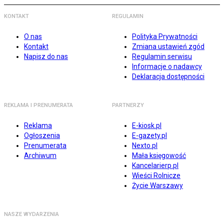
KONTAKT
REGULAMIN
O nas
Polityka Prywatności
Kontakt
Zmiana ustawień zgód
Napisz do nas
Regulamin serwisu
Informacje o nadawcy
Deklaracja dostępności
REKLAMA I PRENUMERATA
PARTNERZY
Reklama
E-kiosk.pl
Ogłoszenia
E-gazety.pl
Prenumerata
Nexto.pl
Archiwum
Mała księgowość
Kancelarierp.pl
Wieści Rolnicze
Życie Warszawy
NASZE WYDARZENIA