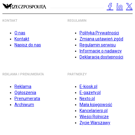
KONTAKT
REGULAMIN
O nas
Polityka Prywatności
Kontakt
Zmiana ustawień zgód
Napisz do nas
Regulamin serwisu
Informacje o nadawcy
Deklaracja dostępności
REKLAMA I PRENUMERATA
PARTNERZY
Reklama
E-kiosk.pl
Ogłoszenia
E-gazety.pl
Prenumerata
Nexto.pl
Archiwum
Mała księgowość
Kancelarierp.pl
Wieści Rolnicze
Życie Warszawy