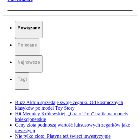
Powiązane
Polecane
Najnowsze
Tagi
Buzz Aldrin sprzedaje swoje zegarki. Od kosmicznych
klasyków po model Toy Story
Hit Mennicy Królewskiej. „Gra o Tron” trafiła na monety
kolekcjonerskie
Ceny złota podnoszą wartość luksusowych zegarków jako
inwestycji
Nie tylko złoto. Platyna też świeci inwestycyjnie