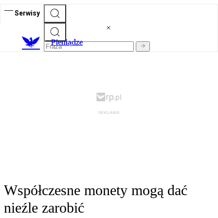
Serwisy
P
ieniądze
Współczesne monety mogą dać
nieźle zarobić