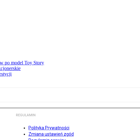
ów po model Toy Story
kcjonerskie
stycji
REGULAMIN
Polityka Prywatności
Zmiana ustawień zgód