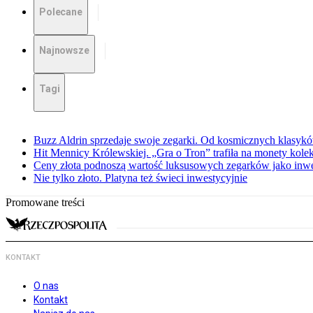
Polecane
Najnowsze
Tagi
Buzz Aldrin sprzedaje swoje zegarki. Od kosmicznych klasyk
Hit Mennicy Królewskiej. „Gra o Tron” trafiła na monety kole
Ceny złota podnoszą wartość luksusowych zegarków jako inwe
Nie tylko złoto. Platyna też świeci inwestycyjnie
Promowane treści
KONTAKT
O nas
Kontakt