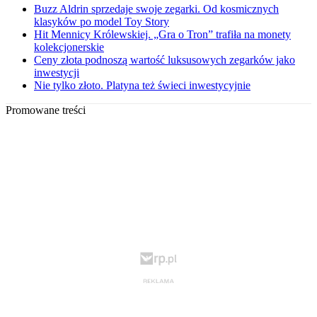
Buzz Aldrin sprzedaje swoje zegarki. Od kosmicznych
klasyków po model Toy Story
Hit Mennicy Królewskiej. „Gra o Tron” trafiła na monety
kolekcjonerskie
Ceny złota podnoszą wartość luksusowych zegarków jako
inwestycji
Nie tylko złoto. Platyna też świeci inwestycyjnie
Promowane treści