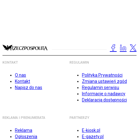
KONTAKT
REGULAMIN
O nas
Polityka Prywatności
Kontakt
Zmiana ustawień zgód
Napisz do nas
Regulamin serwisu
Informacje o nadawcy
Deklaracja dostępności
REKLAMA I PRENUMERATA
PARTNERZY
Reklama
E-kiosk.pl
Ogłoszenia
E-gazety.pl