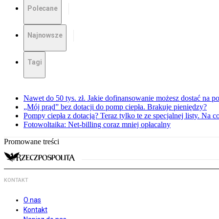
Polecane
Najnowsze
Tagi
Nawet do 50 tys. zł. Jakie dofinansowanie możesz dostać na p
„Mój prąd” bez dotacji do pomp ciepła. Brakuje pieniędzy?
Pompy ciepła z dotacją? Teraz tylko te ze specjalnej listy. Na
Fotowoltaika: Net-billing coraz mniej opłacalny
Promowane treści
KONTAKT
O nas
Kontakt