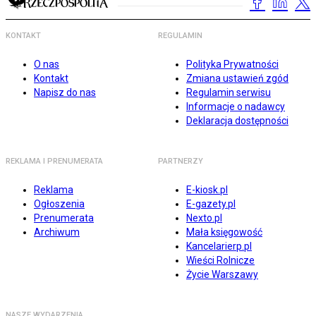
KONTAKT
REGULAMIN
O nas
Polityka Prywatności
Kontakt
Zmiana ustawień zgód
Napisz do nas
Regulamin serwisu
Informacje o nadawcy
Deklaracja dostępności
REKLAMA I PRENUMERATA
PARTNERZY
Reklama
E-kiosk.pl
Ogłoszenia
E-gazety.pl
Prenumerata
Nexto.pl
Archiwum
Mała księgowość
Kancelarierp.pl
Wieści Rolnicze
Życie Warszawy
NASZE WYDARZENIA