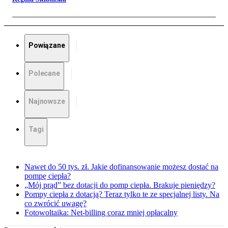
Powiązane
Polecane
Najnowsze
Tagi
Nawet do 50 tys. zł. Jakie dofinansowanie możesz dostać na
pompę ciepła?
„Mój prąd” bez dotacji do pomp ciepła. Brakuje pieniędzy?
Pompy ciepła z dotacją? Teraz tylko te ze specjalnej listy. Na
co zwrócić uwagę?
Fotowoltaika: Net-billing coraz mniej opłacalny