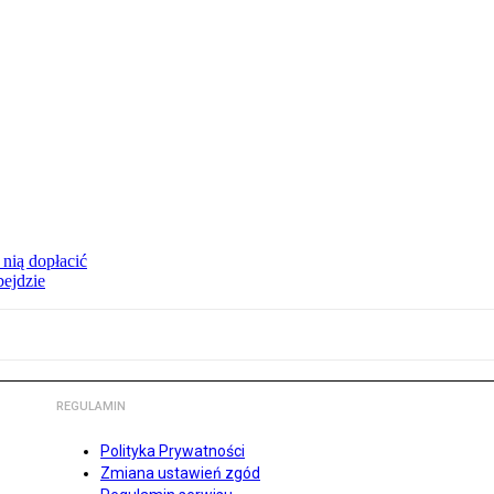
 nią dopłacić
bejdzie
REGULAMIN
Polityka Prywatności
Zmiana ustawień zgód