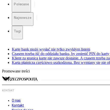
Polecane
Najnowsze
Tagi
Kartę bank może wysłać nie tylko zwykłym listem
Czasem trzeba iść do oddziału banku, by zmienić PIN do karty
Klient za granicą kartę nie zawsze dostanie. A czasem trzeba za
Karta płatnicza częściowo uszkodzona. Bez wymiany się nie o
Promowane treści
KONTAKT
O nas
Kontakt