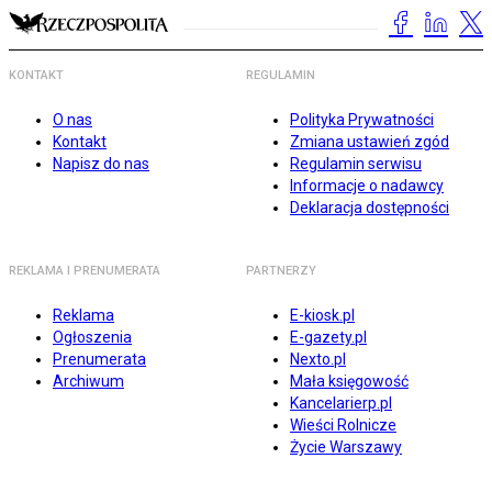
KONTAKT
REGULAMIN
O nas
Polityka Prywatności
Kontakt
Zmiana ustawień zgód
Napisz do nas
Regulamin serwisu
Informacje o nadawcy
Deklaracja dostępności
REKLAMA I PRENUMERATA
PARTNERZY
Reklama
E-kiosk.pl
Ogłoszenia
E-gazety.pl
Prenumerata
Nexto.pl
Archiwum
Mała księgowość
Kancelarierp.pl
Wieści Rolnicze
Życie Warszawy