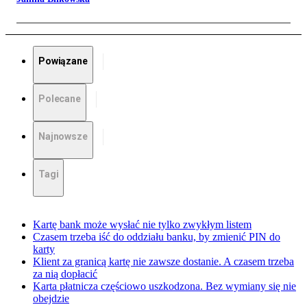
Powiązane
Polecane
Najnowsze
Tagi
Kartę bank może wysłać nie tylko zwykłym listem
Czasem trzeba iść do oddziału banku, by zmienić PIN do
karty
Klient za granicą kartę nie zawsze dostanie. A czasem trzeba
za nią dopłacić
Karta płatnicza częściowo uszkodzona. Bez wymiany się nie
obejdzie