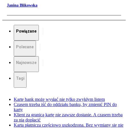
Janina Blikowska
Powiązane
Polecane
Najnowsze
Tagi
Kartę bank może wysłać nie tylko zwykłym listem
Czasem trzeba iść do oddziału banku, by zmienić PIN do
karty
Klient za granicą kartę nie zawsze dostanie. A czasem trzeba
za nią dopłacić
Karta płatnicza częściowo uszkodzona. Bez wymiany się nie