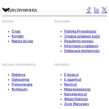
KONTAKT
REGULAMIN
O nas
Polityka Prywatności
Kontakt
Zmiana ustawień zgód
Napisz do nas
Regulamin serwisu
Informacje o nadawcy
Deklaracja dostępności
REKLAMA I PRENUMERATA
PARTNERZY
Reklama
E-kiosk.pl
Ogłoszenia
E-gazety.pl
Prenumerata
Nexto.pl
Archiwum
Mała księgowość
Kancelarierp.pl
Wieści Rolnicze
Życie Warszawy