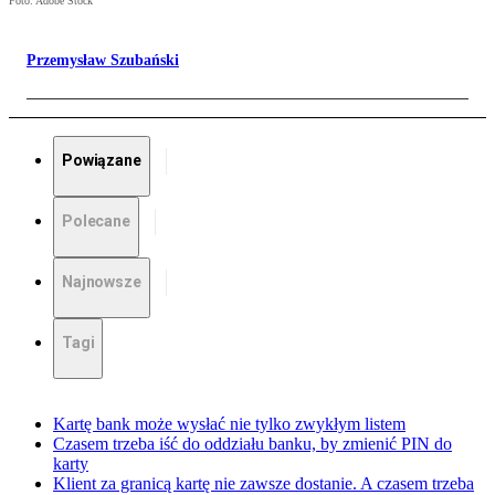
Foto: Adobe Stock
Przemysław Szubański
Powiązane
Polecane
Najnowsze
Tagi
Kartę bank może wysłać nie tylko zwykłym listem
Czasem trzeba iść do oddziału banku, by zmienić PIN do
karty
Klient za granicą kartę nie zawsze dostanie. A czasem trzeba