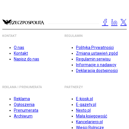
KONTAKT
REGULAMIN
O nas
Polityka Prywatności
Kontakt
Zmiana ustawień zgód
Napisz do nas
Regulamin serwisu
Informacje o nadawcy
Deklaracja dostępności
REKLAMA I PRENUMERATA
PARTNERZY
Reklama
E-kiosk.pl
Ogłoszenia
E-gazety.pl
Prenumerata
Nexto.pl
Archiwum
Mała księgowość
Kancelarierp.pl
Wieści Rolnicze