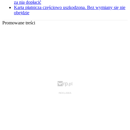
za nią dopłacić
Karta płatnicza częściowo uszkodzona. Bez wymiany się nie
obejdzie
Promowane treści