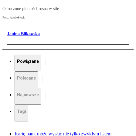
Odroczone płatności rosną w siłę
Foto: AdobeStock
Janina Blikowska
Powiązane
Polecane
Najnowsze
Tagi
Kartę bank może wysłać nie tylko zwykłym listem