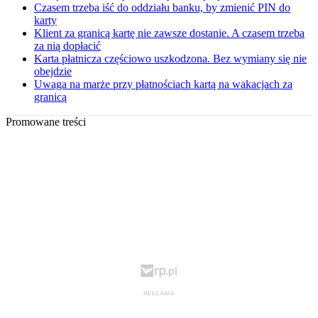
Czasem trzeba iść do oddziału banku, by zmienić PIN do
karty
Klient za granicą kartę nie zawsze dostanie. A czasem trzeba
za nią dopłacić
Karta płatnicza częściowo uszkodzona. Bez wymiany się nie
obejdzie
Uwaga na marże przy płatnościach kartą na wakacjach za
granicą
Promowane treści