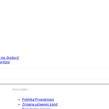
 nią dopłacić
bejdzie
REGULAMIN
Polityka Prywatności
Zmiana ustawień zgód