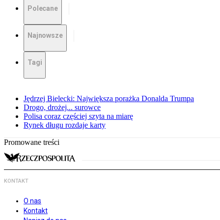
Polecane
Najnowsze
Tagi
Jędrzej Bielecki: Największa porażka Donalda Trumpa
Drogo, drożej... surowce
Polisa coraz częściej szyta na miarę
Rynek długu rozdaje karty
Promowane treści
KONTAKT
O nas
Kontakt