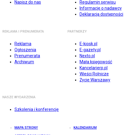
Napisz do nas
Regulamin serwisu
Informacje o nadawcy
Deklaracja dostępności
REKLAMA I PRENUMERATA
PARTNERZY
Reklama
E-kiosk.pl
Ogłoszenia
E-gazety.pl
Prenumerata
Nexto.pl
Archiwum
Mała księgowość
Kancelarierp.pl
Wieści Rolnicze
Życie Warszawy
NASZE WYDARZENIA
Szkolenia i konferencje
MAPA STRONY
KALENDARIUM