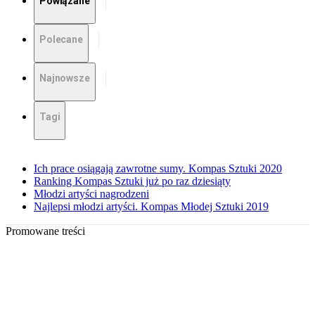
Powiązane
Polecane
Najnowsze
Tagi
Ich prace osiągają zawrotne sumy. Kompas Sztuki 2020
Ranking Kompas Sztuki już po raz dziesiąty
Młodzi artyści nagrodzeni
Najlepsi młodzi artyści. Kompas Młodej Sztuki 2019
Promowane treści