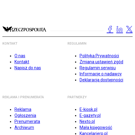
KONTAKT
REGULAMIN
O nas
Polityka Prywatności
Kontakt
Zmiana ustawień zgód
Napisz do nas
Regulamin serwisu
Informacje o nadawcy
Deklaracja dostępności
REKLAMA I PRENUMERATA
PARTNERZY
Reklama
E-kiosk.pl
Ogłoszenia
E-gazety.pl
Prenumerata
Nexto.pl
Archiwum
Mała księgowość
Kancelarierp.pl