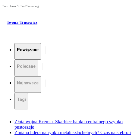
Foto: Akos Stiller/Bloomberg
Iwona Trusewicz
Powiązane
Polecane
Najnowsze
Tagi
Złota wojna Kremla. Skarbiec banku centralnego szybko
pustoszeje
Zmiana lidera na rynku metali szlachetnych? Czas na srebro i