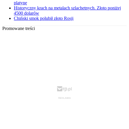
platynę
Historyczny krach na metalach szlachetnych. Złoto poniżej
4500 dolarów
Chiński smok polubił złoto Rosji
Promowane treści