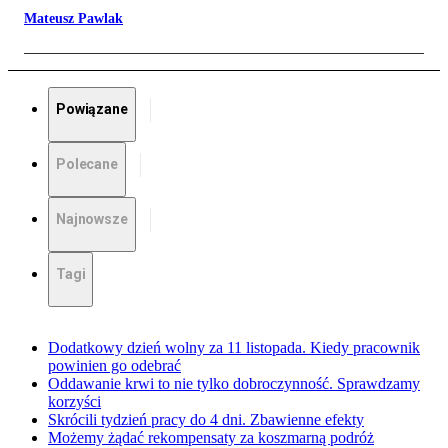
Mateusz Pawlak
Powiązane
Polecane
Najnowsze
Tagi
Dodatkowy dzień wolny za 11 listopada. Kiedy pracownik
powinien go odebrać
Oddawanie krwi to nie tylko dobroczynność. Sprawdzamy
korzyści
Skrócili tydzień pracy do 4 dni. Zbawienne efekty
Możemy żądać rekompensaty za koszmarną podróż