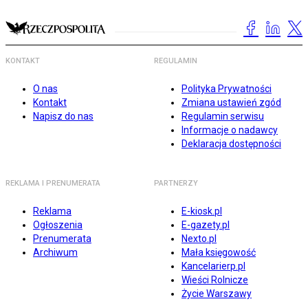
KONTAKT
REGULAMIN
O nas
Polityka Prywatności
Kontakt
Zmiana ustawień zgód
Napisz do nas
Regulamin serwisu
Informacje o nadawcy
Deklaracja dostępności
REKLAMA I PRENUMERATA
PARTNERZY
Reklama
E-kiosk.pl
Ogłoszenia
E-gazety.pl
Prenumerata
Nexto.pl
Archiwum
Mała księgowość
Kancelarierp.pl
Wieści Rolnicze
Życie Warszawy