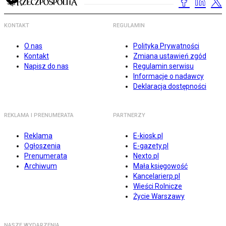
KONTAKT
REGULAMIN
O nas
Polityka Prywatności
Kontakt
Zmiana ustawień zgód
Napisz do nas
Regulamin serwisu
Informacje o nadawcy
Deklaracja dostępności
REKLAMA I PRENUMERATA
PARTNERZY
Reklama
E-kiosk.pl
Ogłoszenia
E-gazety.pl
Prenumerata
Nexto.pl
Archiwum
Mała księgowość
Kancelarierp.pl
Wieści Rolnicze
Życie Warszawy
NASZE WYDARZENIA