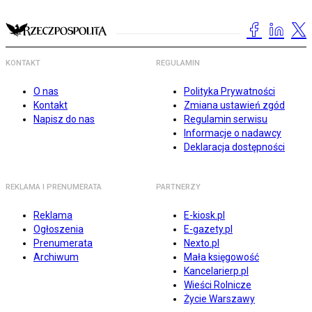
KONTAKT
REGULAMIN
O nas
Polityka Prywatności
Kontakt
Zmiana ustawień zgód
Napisz do nas
Regulamin serwisu
Informacje o nadawcy
Deklaracja dostępności
REKLAMA I PRENUMERATA
PARTNERZY
Reklama
E-kiosk.pl
Ogłoszenia
E-gazety.pl
Prenumerata
Nexto.pl
Archiwum
Mała księgowość
Kancelarierp.pl
Wieści Rolnicze
Życie Warszawy