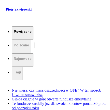
Piotr Skwirowski
Powiązane
Polecane
Najnowsze
Tagi
Nie wiesz, czy masz oszczędności w OFE? W ten sposób
łatwo to sprawdzisz
Giełda ciągnie w górę otwarte fundusze emerytalne
Te fundusze zarobiły już dla swoich klientów ponad 30 proc.
od początku roku