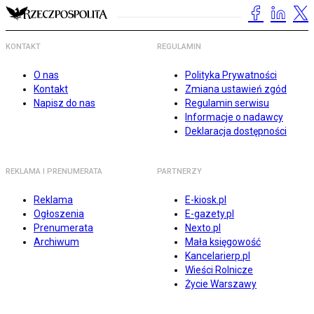
KONTAKT
REGULAMIN
O nas
Polityka Prywatności
Kontakt
Zmiana ustawień zgód
Napisz do nas
Regulamin serwisu
Informacje o nadawcy
Deklaracja dostępności
REKLAMA I PRENUMERATA
PARTNERZY
Reklama
E-kiosk.pl
Ogłoszenia
E-gazety.pl
Prenumerata
Nexto.pl
Archiwum
Mała księgowość
Kancelarierp.pl
Wieści Rolnicze
Życie Warszawy