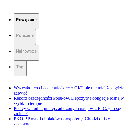
Powiązane
Polecane
Najnowsze
Tagi
Wszystko, co chcecie wiedzieć o OKI, ale nie mieliście gdzie
zapytać
Rekord oszczędności Polaków. Depozyty i obligacje rosną w
szybkim tempie
Polacy wśród najmniej zadłużonych nacji w UE. Czy to się
zmieni?
PKO BP ma dla Polaków nową ofertę. Chodzi o listy
zastawne