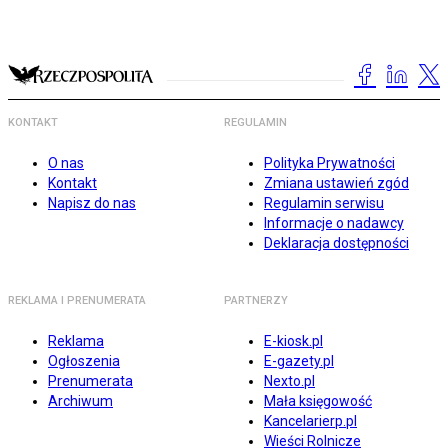
KONTAKT
REGULAMIN
O nas
Polityka Prywatności
Kontakt
Zmiana ustawień zgód
Napisz do nas
Regulamin serwisu
Informacje o nadawcy
Deklaracja dostępności
REKLAMA I PRENUMERATA
PARTNERZY
Reklama
E-kiosk.pl
Ogłoszenia
E-gazety.pl
Prenumerata
Nexto.pl
Archiwum
Mała księgowość
Kancelarierp.pl
Wieści Rolnicze