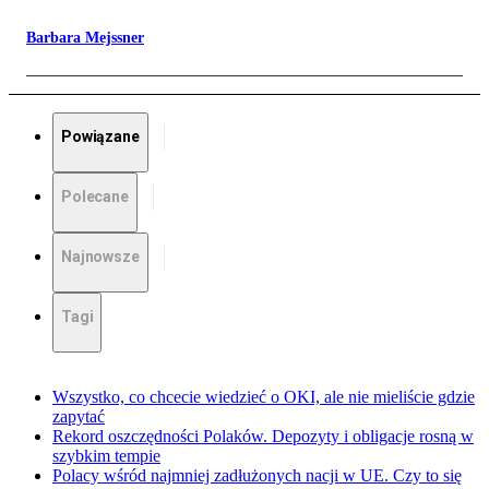
Barbara Mejssner
Powiązane
Polecane
Najnowsze
Tagi
Wszystko, co chcecie wiedzieć o OKI, ale nie mieliście gdzie
zapytać
Rekord oszczędności Polaków. Depozyty i obligacje rosną w
szybkim tempie
Polacy wśród najmniej zadłużonych nacji w UE. Czy to się