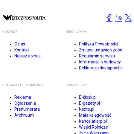
KONTAKT
REGULAMIN
O nas
Polityka Prywatności
Kontakt
Zmiana ustawień zgód
Napisz do nas
Regulamin serwisu
Informacje o nadawcy
Deklaracja dostępności
REKLAMA I PRENUMERATA
PARTNERZY
Reklama
E-kiosk.pl
Ogłoszenia
E-gazety.pl
Prenumerata
Nexto.pl
Archiwum
Mała księgowość
Kancelarierp.pl
Wieści Rolnicze
Życie Warszawy