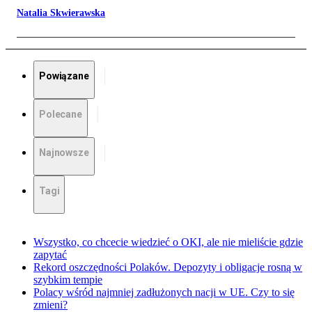
Natalia Skwierawska
Powiązane
Polecane
Najnowsze
Tagi
Wszystko, co chcecie wiedzieć o OKI, ale nie mieliście gdzie
zapytać
Rekord oszczędności Polaków. Depozyty i obligacje rosną w
szybkim tempie
Polacy wśród najmniej zadłużonych nacji w UE. Czy to się
zmieni?