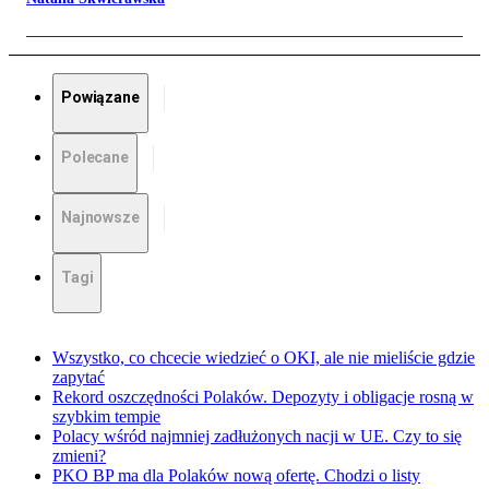
Powiązane
Polecane
Najnowsze
Tagi
Wszystko, co chcecie wiedzieć o OKI, ale nie mieliście gdzie
zapytać
Rekord oszczędności Polaków. Depozyty i obligacje rosną w
szybkim tempie
Polacy wśród najmniej zadłużonych nacji w UE. Czy to się
zmieni?
PKO BP ma dla Polaków nową ofertę. Chodzi o listy