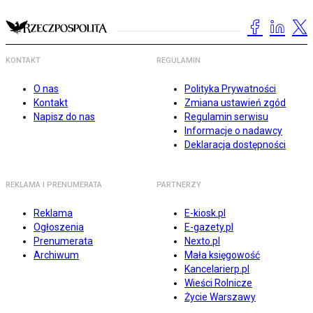
KONTAKT
REGULAMIN
O nas
Polityka Prywatności
Kontakt
Zmiana ustawień zgód
Napisz do nas
Regulamin serwisu
Informacje o nadawcy
Deklaracja dostępności
REKLAMA I PRENUMERATA
PARTNERZY
Reklama
E-kiosk.pl
Ogłoszenia
E-gazety.pl
Prenumerata
Nexto.pl
Archiwum
Mała księgowość
Kancelarierp.pl
Wieści Rolnicze
Życie Warszawy