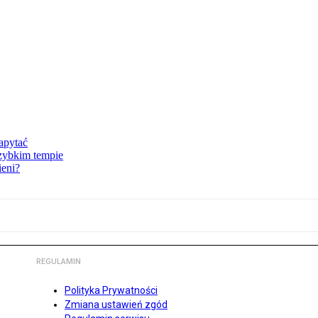
zapytać
szybkim tempie
ieni?
REGULAMIN
Polityka Prywatności
Zmiana ustawień zgód