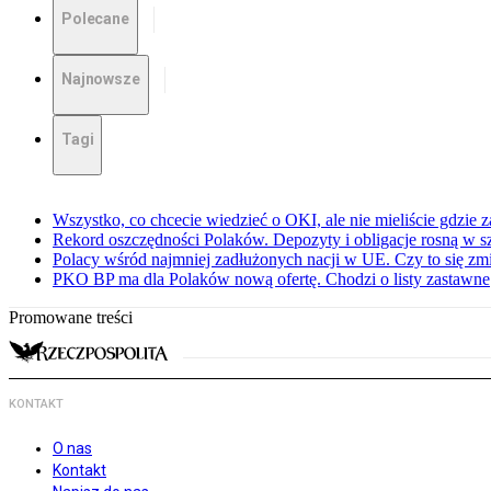
Polecane
Najnowsze
Tagi
Wszystko, co chcecie wiedzieć o OKI, ale nie mieliście gdzie 
Rekord oszczędności Polaków. Depozyty i obligacje rosną w 
Polacy wśród najmniej zadłużonych nacji w UE. Czy to się zm
PKO BP ma dla Polaków nową ofertę. Chodzi o listy zastawne
Promowane treści
KONTAKT
O nas
Kontakt