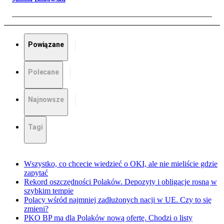
Powiązane
Polecane
Najnowsze
Tagi
Wszystko, co chcecie wiedzieć o OKI, ale nie mieliście gdzie
zapytać
Rekord oszczędności Polaków. Depozyty i obligacje rosną w
szybkim tempie
Polacy wśród najmniej zadłużonych nacji w UE. Czy to się
zmieni?
PKO BP ma dla Polaków nową ofertę. Chodzi o listy