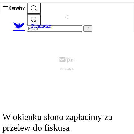
Serwisy
P
ieniądze
W okienku słono zapłacimy za
przelew do fiskusa