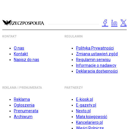
KONTAKT
REGULAMIN
O nas
Polityka Prywatności
Kontakt
Zmiana ustawień zgód
Napisz do nas
Regulamin serwisu
Informacje o nadawcy
Deklaracja dostępności
REKLAMA I PRENUMERATA
PARTNERZY
Reklama
E-kiosk.pl
Ogłoszenia
E-gazety.pl
Prenumerata
Nexto.pl
Archiwum
Mała księgowość
Kancelarierp.pl
Wieści Rolnicze