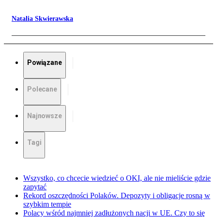
Natalia Skwierawska
Powiązane
Polecane
Najnowsze
Tagi
Wszystko, co chcecie wiedzieć o OKI, ale nie mieliście gdzie
zapytać
Rekord oszczędności Polaków. Depozyty i obligacje rosną w
szybkim tempie
Polacy wśród najmniej zadłużonych nacji w UE. Czy to się