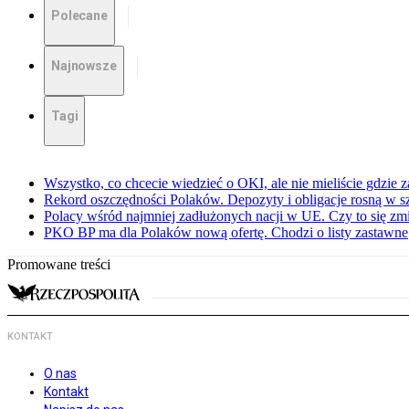
Polecane
Najnowsze
Tagi
Wszystko, co chcecie wiedzieć o OKI, ale nie mieliście gdzie 
Rekord oszczędności Polaków. Depozyty i obligacje rosną w 
Polacy wśród najmniej zadłużonych nacji w UE. Czy to się zm
PKO BP ma dla Polaków nową ofertę. Chodzi o listy zastawne
Promowane treści
KONTAKT
O nas
Kontakt