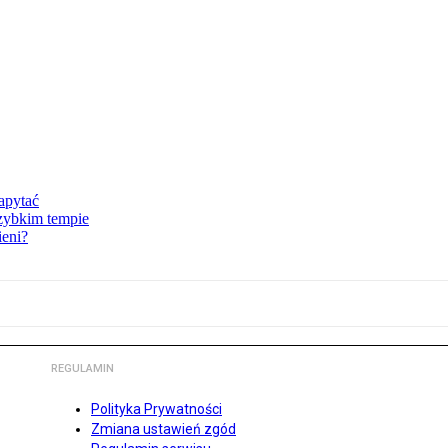
zapytać
szybkim tempie
ieni?
REGULAMIN
Polityka Prywatności
Zmiana ustawień zgód