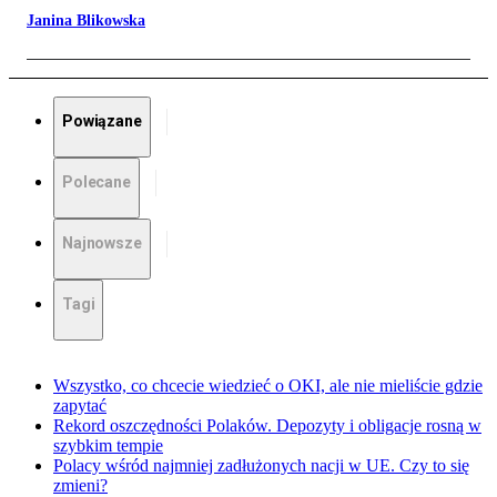
Janina Blikowska
Powiązane
Polecane
Najnowsze
Tagi
Wszystko, co chcecie wiedzieć o OKI, ale nie mieliście gdzie
zapytać
Rekord oszczędności Polaków. Depozyty i obligacje rosną w
szybkim tempie
Polacy wśród najmniej zadłużonych nacji w UE. Czy to się
zmieni?