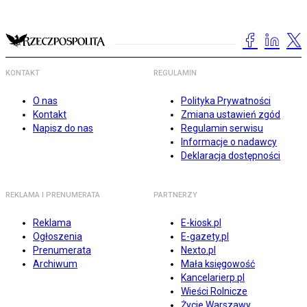
KONTAKT
REGULAMIN
O nas
Polityka Prywatności
Kontakt
Zmiana ustawień zgód
Napisz do nas
Regulamin serwisu
Informacje o nadawcy
Deklaracja dostępności
REKLAMA I PRENUMERATA
PARTNERZY
Reklama
E-kiosk.pl
Ogłoszenia
E-gazety.pl
Prenumerata
Nexto.pl
Archiwum
Mała księgowość
Kancelarierp.pl
Wieści Rolnicze
Życie Warszawy