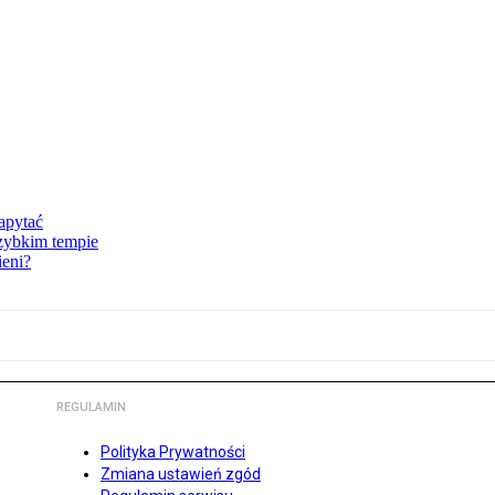
zapytać
szybkim tempie
ieni?
REGULAMIN
Polityka Prywatności
Zmiana ustawień zgód