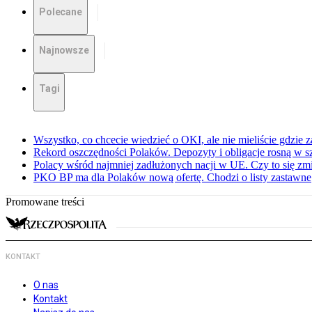
Polecane
Najnowsze
Tagi
Wszystko, co chcecie wiedzieć o OKI, ale nie mieliście gdzie 
Rekord oszczędności Polaków. Depozyty i obligacje rosną w 
Polacy wśród najmniej zadłużonych nacji w UE. Czy to się zm
PKO BP ma dla Polaków nową ofertę. Chodzi o listy zastawne
Promowane treści
KONTAKT
O nas
Kontakt