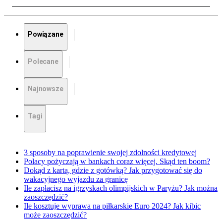
Powiązane
Polecane
Najnowsze
Tagi
3 sposoby na poprawienie swojej zdolności kredytowej
Polacy pożyczają w bankach coraz więcej. Skąd ten boom?
Dokąd z kartą, gdzie z gotówką? Jak przygotować się do
wakacyjnego wyjazdu za granicę
Ile zapłacisz na igrzyskach olimpijskich w Paryżu? Jak można
zaoszczędzić?
Ile kosztuje wyprawa na piłkarskie Euro 2024? Jak kibic
może zaoszczędzić?