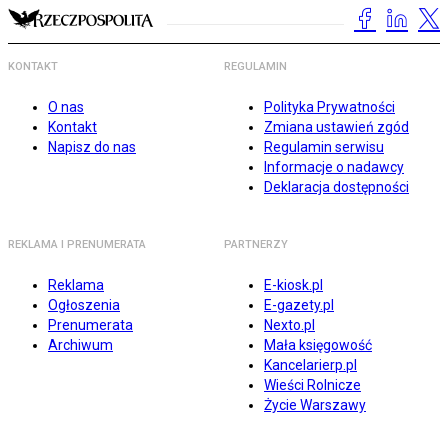
KONTAKT
REGULAMIN
O nas
Polityka Prywatności
Kontakt
Zmiana ustawień zgód
Napisz do nas
Regulamin serwisu
Informacje o nadawcy
Deklaracja dostępności
REKLAMA I PRENUMERATA
PARTNERZY
Reklama
E-kiosk.pl
Ogłoszenia
E-gazety.pl
Prenumerata
Nexto.pl
Archiwum
Mała księgowość
Kancelarierp.pl
Wieści Rolnicze
Życie Warszawy